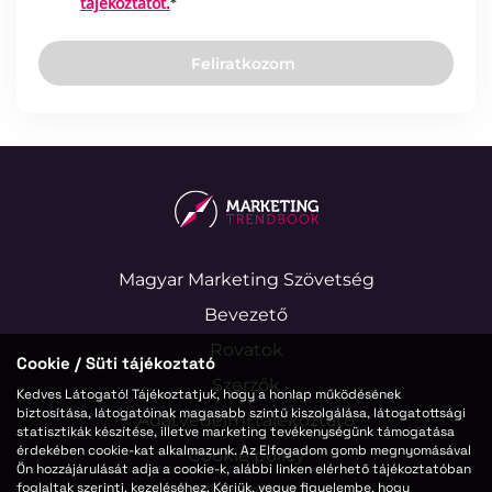
tájékoztatót.
*
Feliratkozom
Magyar Marketing Szövetség
Bevezető
Rovatok
Cookie / Süti tájékoztató
Szerzők
Kedves Látogató! Tájékoztatjuk, hogy a honlap működésének
biztosítása, látogatóinak magasabb szintű kiszolgálása, látogatottsági
Adatvédelmi tájékoztató
statisztikák készítése, illetve marketing tevékenységünk támogatása
érdekében cookie-kat alkalmazunk. Az Elfogadom gomb megnyomásával
Cookie policy
Ön hozzájárulását adja a cookie-k, alábbi linken elérhető tájékoztatóban
foglaltak szerinti, kezeléséhez. Kérjük, vegye figyelembe, hogy
Jogi nyilatkozat